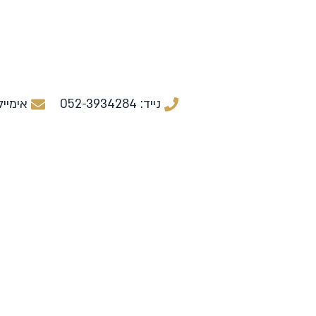
נייד: 052-3934284
אימייל r@payrollexpert.org.il