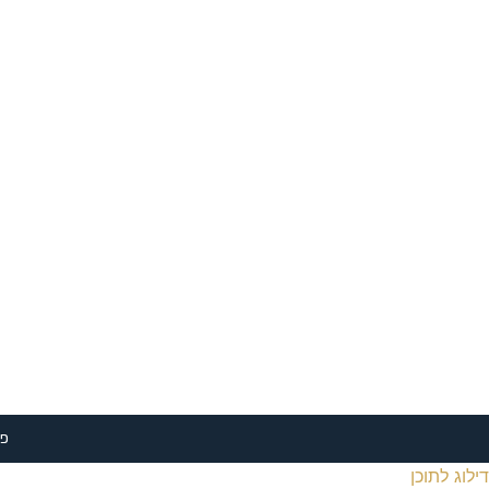
שליחה
פית
דילוג לתוכן