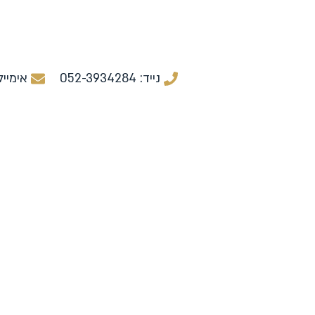
נייד: 052-3934284
אימייל r@payrollexpert.org.il