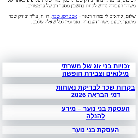
לסיכום, על מנת לבחור בודק שכר מוסמך מהרשימה שמופיע באתר של
משרד העבודה נדרש לקחת בחשבון מספר רב של פרמטרים.
שלום, קוראים לי נמרוד רטנר –
אסטרטג שכר
, רו"ח, עו"ד ובודק שכר
מוסמך מטעם משרד העבודה, ואני זמין לכל שאלה שלכם.
זכויות בני זוג של משרתי
מילואים וצבירת חופשה
בקרות שכר לבדיקת נאותות
דמי הבראה 2026
העסקת בני נוער – מידע
להנלה
העסקת בני נוער