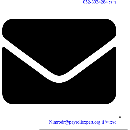
נייד: 052-3934284
אימייל Nimrodr@payrollexpert.org.il